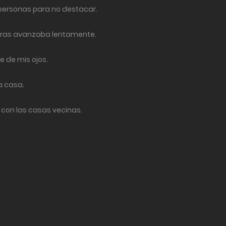
 personas para no destacar.
ntras avanzaba lentamente.
e de mis ojos.
a casa.
 con las casas vecinas.