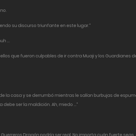
ino.
ndo su discurso triunfante en este lugar.”
huh …
ellos que fueron culpables de ir contra Muaji y los Guardianes d
 de la casa y se derrumbó mientras le salían burbujas de espum
a debe ser la maldición. Ah, miedo …”
co Guerreros Dragón podría ser real. No importa cuán fuerte se