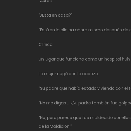
“Así es.”
“¿Está en casa?”
“Está en la clínica ahora mismo después de q
Clínica.
Un lugar que funciona como un hospital huh
La mujer negó con la cabeza.
“Su padre que había estado viviendo con él ta
“No me digas … ¿Su padre también fue golp
“No, pero parece que fue maldecido por ellos
de la Maldición.”