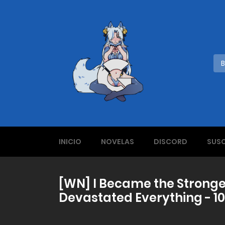
INICIO
NOVELAS
DISCORD
SUSC
[WN] I Became the Stronges
Devastated Everything - 10