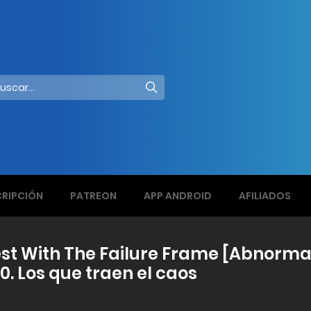
RIPCIÓN
PATREON
APP ANDROID
AFILIADOS
t With The Failure Frame [Abnormal S
0. Los que traen el caos