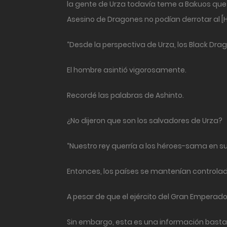
la gente de Urza todavía teme a Bakuos que d
Asesino de Dragones no podían derrotar al [
“Desde la perspectiva de Urza, los Black Dra
El hombre asintió vigorosamente.
Recordé las palabras de Ashinto.
¿No dijeron que son los salvadores de Urza?
“Nuestro rey querría a los héroes-sama en s
Entonces, los países se mantenían controlad
A pesar de que el ejército del Gran Emper
Sin embargo, esta es una información basta