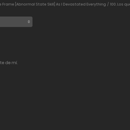
e Frame [Abnormal State Skill] As I Devastated Everything
100. Los qu
te de mí.