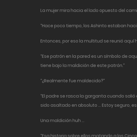
La mujer mira hacia el lado opuesto del cam
“Hace poco tiempo, los Ashinto estaban hacie
Entonces, por eso la multitud se reunió aquí 
“Ese patrón en la pared es un símbolo de aqu
tiene bajo la maldición de este patrón.”
“¿Realmente fue maldecido?”
“El padre se rasca la garganta cuando salió
sido asaltado en absoluto … Estoy seguro, es
Una maldición huh …
“Esa historia sobre ellos matando a los Cin