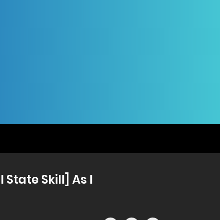
tate Skill] As I