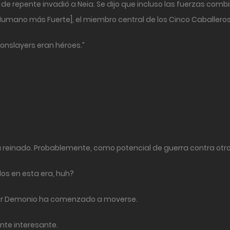
e repente invadió a Neia. Se dijo que incluso las fuerzas comb
Humano más Fuerte], el miembro central de los Cinco Caballero
gonslayers eran héroes.”
u reinado. Probablemente, como potencial de guerra contra otro
os en esta era, huh?
ador Demonio ha comenzado a moverse.
nte interesante.