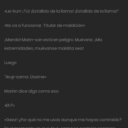
«Lei-kun! ¡Tú! ¡Estallido de la llama! ¡Estallido de la llama!”
«No va a funcionar, Titular de maldición»
¡Mierda! Marin-san está en peligro. Muévete. ¡Mis
extremidades, muévanse maldita sea!
Luego
“Aruji-sama. Úsame»
Maririn dice algo como eso
«Eh?»
«Geez! ¿Por qué no me usas aunque me hayas contraído?