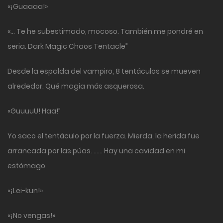
«¡Guaaaa!»
«… Te he subestimado, mocoso. También me pondré en
seria. Dark Magic Chaos Tentacle”
Desde la espalda del vampiro, 8 tentáculos se mueven
alrededor. Qué magia más asquerosa.
«GuuuuU! Haa!”
Yo saco el tentáculo por la fuerza. Mierda, la herida fue
arrancada por las púas. …… Hay una cavidad en mi
estómago
«¡Lei-kun!»
«¡No vengas!»