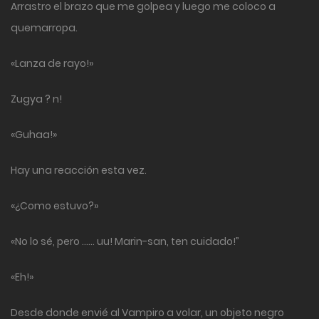
Arrastro el brazo que me golpea y luego me coloco a
quemarropa.
«Lanza de rayo!»
Zugya ? n!
«Guhaa!»
Hay una reacción esta vez.
«¿Como estuvo?»
«No lo sé, pero …… uu! Marin-san, ten cuidado!”
«Eh!»
Desde donde envié al Vampiro a volar, un objeto negro