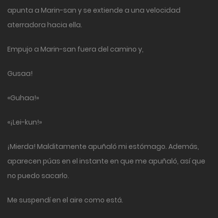
apunta a Marin-san y se extiende a una velocidad
aterradora hacia ella.
Empujo a Marin-san fuera del camino y,
Gusaa!
«Guhaa!»
«¡Lei-kun!»
¡Mierda! Malditamente apuñaló mi estómago. Además,
aparecen púas en el instante en que me apuñaló, así que
no puedo sacarlo.
Me suspendí en el aire como está.