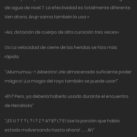
de agua de nivel 7. La efectividad es totalmente diferente.
Ven ahora, Aruji-sama también lo usa »
«Aa, dotación de cuerpo de alta curación tres veces»
Oo La velocidad de cierre de las heridas se hizo más
rápida.
“¡Mumumuu ~! ¡Maestro! ¡He almacenado suficiente poder
mágico! ¡La magia del rayo también se puede usar!”
«Eh? Pero, ya debería haberlo usado durante el encuentro
de Hendricks”
“¡ES U ? T ? L ? I ? Z ? A? B? L? E! Use la porción que había
estado malversando hasta ahora! …… Ah”