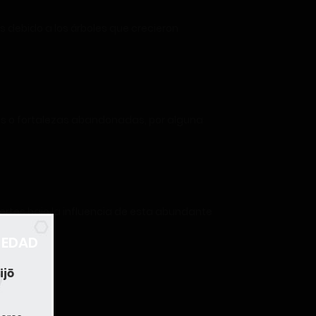
s debido a los árboles que crecieron
des o fortalezas abandonadas, por alguna
rtes bajo la influencia de esta abundante
 EDAD
ijō