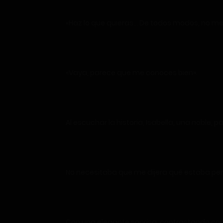
«Haz lo que quieras… De todos modos, no me
«Vaya, parece que me conoces bien».
Al escuchar la historia, Isabella, una noble, 
No necesitaba que me dijera qué estaba pens
Con una elegante sonrisa, contrastando con 