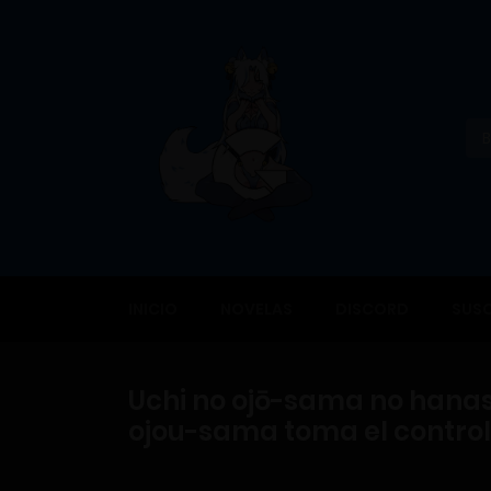
INICIO
NOVELAS
DISCORD
SUSC
Uchi no ojō-sama no hanashi
ojou-sama toma el control