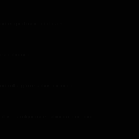
nde se podía ver toda la zona.
ue buscábamos.
asado albergó a muchas personas.
alles, que alguna vez debieron estar llenas