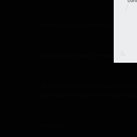
cont
A mi lado, Kyle, que observaba la misma esce
Sus ojos, llenos de odio, fulminaban a los o
«En la fortaleza, los cultivos que podemos p
encuentran con esos monstruos son secuest
«Entiendo».