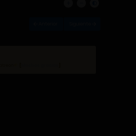
Anterior
Siguiente
Patreon
[
Muchas gracias
]