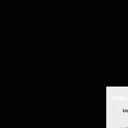
De hecho, esta tierra, que alguna vez fue un
rápidamente absorbiendo esa magia.
Naturalmente, una tierra tan rica en magia 
razón, se conviertan en nidos de estas criatu
Dado que esta región está cerca del Bosque
magia.
PREC
Uc
«¡Esos malditos mataron a mi papá y a mi 