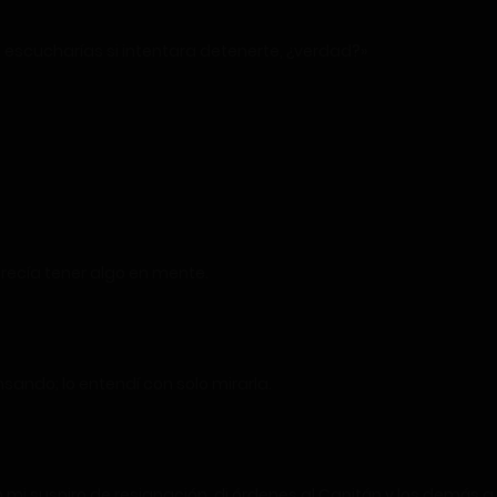
 escucharías si intentara detenerte, ¿verdad?»
parecía tener algo en mente.
ando; lo entendí con solo mirarla.
mi suspiro de resignación, di órdenes al Capitán y los demás a