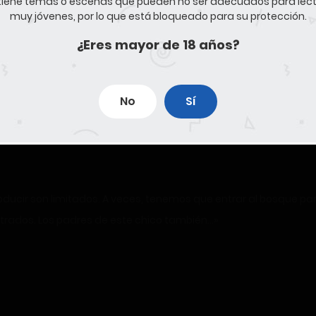
iene temas o escenas que pueden no ser adecuados para lec
muy jóvenes, por lo que está bloqueado para su protección.
¿Eres mayor de 18 años?
na, apretó los labios.
No
Sí
rcos con una intensidad aún mayor que la hostilidad que antes ha
roducir son limitados. A veces, tenemos que entrar al bosque pa
rados. Los padres de este chico también…»