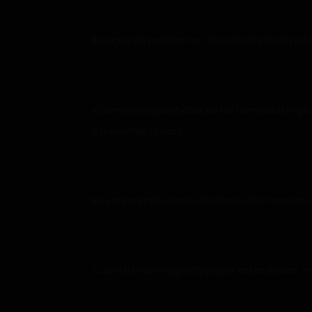
En lugar de habitantes, la ciudad estaba i
«Como lo sospechaba, se ha formado un grupo
espécimen único».
En este mundo, las ciudades suelen construir
Cuanta más magia fluya por estas líneas, me