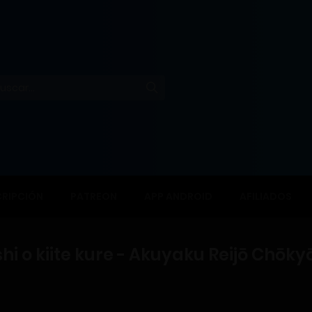
RIPCIÓN
PATREON
APP ANDROID
AFILIADOS
 o kiite kure - Akuyaku Reijō Chōkyō 