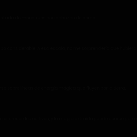
nfestada de monstruos con cabezas de cerdo.
 considerable. A esa escala, no me sorprendería que hubiera no
se sobre líneas de energía mágica que fluyen por la tierra.
jor crecen los cultivos, y la magia extraída puede usarse para