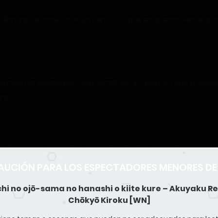
a llanura, se convirtió en un denso bosque en apenas veinte año
también es valiosa para los monstruos, y no es raro que ciuda
ras.
 Demoníaco, los monstruos probablemente han crecido más fue
AUCIÓN PARA LOS ESPECTADORES MENORES DE
hi no ojō-sama no hanashi o kiite kure – Akuyaku Re
Chōkyō Kiroku [WN]
mamá…!»