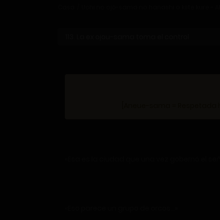
Casa
Uchi no ojō-sama no hanashi o kiite kure - A
[Aneue-sama = Respetada he
«Esa es la ciudad que una vez gobernó el seño
«Eso parece un grupo de orcos…»