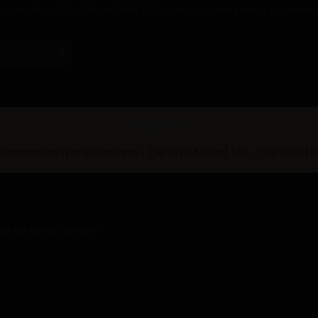
kuyaku Reijō Chōkyō Kiroku [WN]
113. La ex ojou-sama toma el control
Notas:
rmana mayor o Hermana.], [Denka = Alteza], [Jou = Señorita] 
r de estas tierras».