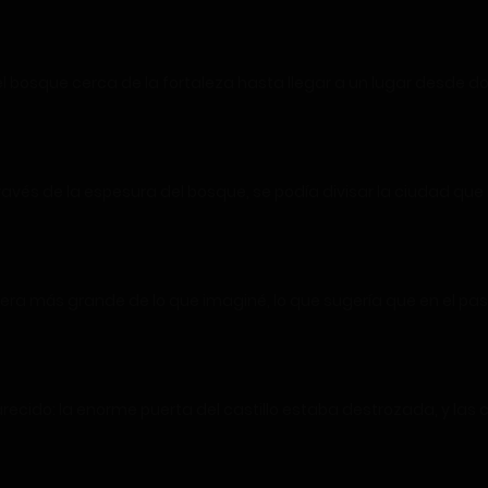
l bosque cerca de la fortaleza hasta llegar a un lugar desde do
 través de la espesura del bosque, se podía divisar la ciudad q
 era más grande de lo que imaginé, lo que sugería que en el p
ecido: la enorme puerta del castillo estaba destrozada, y las c