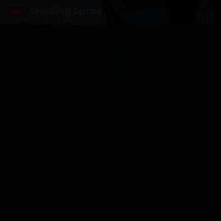
Stealing Spree
+18