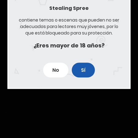
es importante para la historia. Pero Onoda siempre ha
tenido desde joven un íntimo deseo: quedarse con
Stealing Spree
todas las chicas para él solo, incluso las que tienen
novio.
contiene temas o escenas que pueden no ser
adecuados para lectores muy jóvenes, por lo
que está bloqueado para su protección.
¿Eres mayor de 18 años?
CAPÍTULOS
COMENTARIOS
PDFs
No
Sí
Cambiar orden
2690. Agotada
4 de noviembre de 2025
2689. Ronda Final (2)