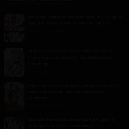
The Failed Swordsman Who Became the Strongest
After Spamming the 100 Million Years Button
2685. Batallas de Pares
7 de febrero de 2024
4 de noviembre de 2025
[WN] I Became the Strongest With The Failure
Frame [Abnormal State Skill] As I Devastated
Everything
2684. Emparejamiento de la Actividad
19 de agosto de 2025
4 de noviembre de 2025
Seisan Mahoushi no Rakuraku Henkyou Kaitaku –
Saikyou no Ajintachi to Howaito Kokka wo
Kizukimasu!
7 de febrero de 2024
2683. Yendo a la Clase de Natación
Yuusha Ni Zenbu Ubawareta Ore Wa Yuusha No
4 de noviembre de 2025
Hahaoya To Party Wo Kumimashita!