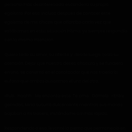
persona más desinteresada escondería su propio
egoísmo. Por eso, incluso después de conocer este
egoísmo de mis chicas que afloraba cada vez que
estábamos en esta situación íntima, yo siempre respondía
con la misma intención.
Quiero todo su amor, su afecto y, desde luego, toda su
atención. Dejar que nuestro deseo chocara y se fundiera
en uno, se convirtió en el catalizador que nos traería la
euforia que ambos buscamos el uno del otro.
«Ruki… Haahh… Me encanta esto. Te amo… Dámelo…» Entre
gemidos, Mina susurró dulcemente mientras sus manos
bajaban a mi trasero, instándome a ir más rápido.
Respondiendo a eso, levanté la pierna que permanecía en