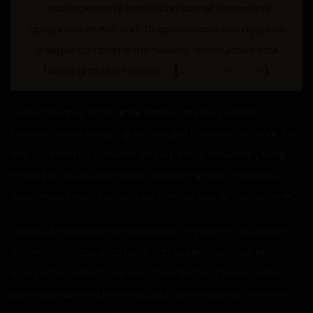
traducciones te han hecho sonreír, considera
apoyarnos en Patreon. Tu contribución nos ayudará
a seguir compartiendo novelas sin anuncios y de
forma gratuita. Patreon
[
Muchas gracias
]
Como siempre, a pesar de ser dos, nunca perdí la
concentración en con quién estaba haciendo el amor. Por
eso, cuando mis caderas empezaron a moverse y Mina
mostró lo mucho que quería que la mimara mientras lo
hacíamos, Yayoi-san sólo pudo mirar desde detrás de mí.
Con lo sensible que se había vuelto mi polla a causa de la
estimulación que ellas repartían, la sensación de ser
estrujado mientras me deslizaba dentro y fuera de las
profundidades de Mina seguía acumulando el deseo de