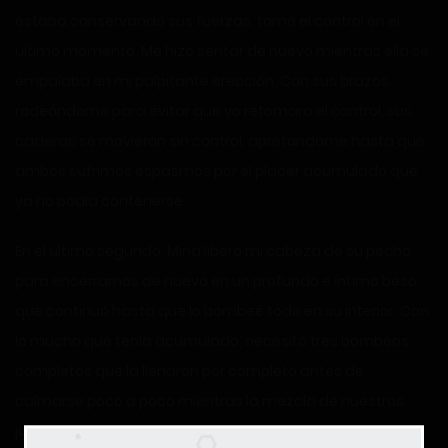
estaba conservando sus fuerzas, tomó el control en el
último momento. Me hizo sentar de nuevo mientras ella se
empalaba en mi palpitante erección. Con sus brazos
rodeándome para evitar que yo retomara el control, sus
caderas se movieron sin control, apretándome hasta que
ambos sufrimos espasmos por el placer acumulado que
ya no podía contenerse.
En el último segundo, Mina liberó mi cabeza de su pecho
para encerrarnos de nuevo en un profundo e íntimo beso
que continuó hasta que lo bombeé todo en su interior. Con
lo mucho que tenía acumulado, necesitó tres bombeos
completos que la llenaron por completo antes de
calmarse poco a poco mientras la mezcla de nuestros
jugos de amor se derramaba fuera de su sagrado lugar.