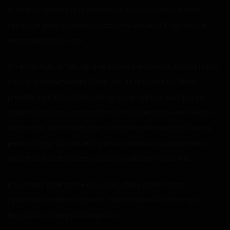
Al mismo tiempo que decía eso, la besé una vez más
antes de girar la cabeza hacia mi izquierda, donde me
esperaba Yayoi-san.
Sin embargo, antes de que pudiera empezar, ella ya había
hecho su movimiento. Después de quitarse la última
prenda, se inclinó hacia abajo y me agarró. Aunque se
ablandó un poco, no tardó mucho en erguirse en todo su
esplendor. Aún brillaba por la mezcla de nuestros fluidos,
pero a Yayoi-san no le importó y volvió a acariciármela
mientras bajaba poco a poco la cabeza hacia ella.
En un abrir y cerrar de ojos, sus labios ya estaban
apretados contra la punta manchada de semen y su
lengua la lamía para limpiarla.