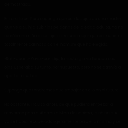
demostrado.
Es raro, lo sé. Pero supongo que son los ojos de una madre
que ve a su hija subir los peldaños de la edad adulta. Ya no
es sólo una niña a sus ojos, sino una mujer que se muestra
totalmente cariñosa con el hombre que ha elegido.
«Ruki-dear…» Yayoi-san dijo, la nostalgia ya llenaba sus
ojos. Esperaba su turno, por supuesto, pero no se atrevía a
apartar a su hija.
Supongo que tendremos que trabajar en ello en el futuro.
No obstante, incluso antes de que pudiera empezar a
moverme para quitarme a Mina de encima, la chica que
ya se había recuperado ligeramente bajó ella misma y se