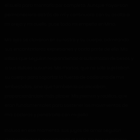
el suelo para montarla por completo. Aunque Yayoi-san
permaneciera detrás de mí y continuara con su asalto a
mi oreja y mi cuello, puse todo mi empeño en Mina.
Mis ojos se clavaron en su rostro y su cuerpo, admirando
sus encantadoras expresiones y cada parte de ella. Mis
labios que seguían respondiendo a su llamada de besos y
a sus dulces susurros. Mis manos, que no sólo sujetaban
su cuerpo para soportar la fuerza de cada una de mis
embestidas, sino que también la acariciaban,
proporcionándole más placer. Mis piernas y rodillas, que
eran fundamentales para sostener los movimientos de
mis caderas y penetrarla con mi polla.
Incluso en ese momento, sus jugos de amor seguían
desbordándose, manchando el sofá. Ya era un milagro