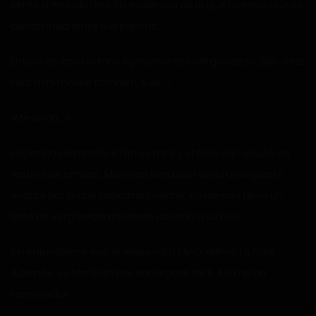
sentó a mi lado libre. La evidencia de lo que hicimos aún se
derramaba entre sus piernas.
Entonces, con un tono ligeramente avergonzado, dijo: «Haz
feliz a mi madre también, Ruki…».
«Mii-chan…»
La pareja de madre e hija se miró y el tono rojo ocupó los
rostros de ambas. Mientras Mina aún tenía un aspecto
erótico por lo que habíamos hecho, Yayoi-san tenía un
tinte de vergüenza mientras asentía a su hija.
Sin importarme eso, le respondí a Mina: «Mhm. Lo haré.
Además, yo también me encargaré de ti. Aún no ha
terminado».