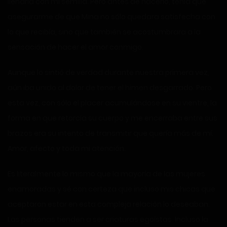
llenarla con mi semilla. Pero antes de hacerlo, tenía que
asegurarme de que Mina no sólo quedara satisfecha con
lo que recibía, sino que también se acostumbrara a la
sensación de hacer el amor conmigo.
Aunque lo sintió de verdad durante nuestra primera vez,
aún iba unido al dolor de tener el himen desgarrado. Pero
esta vez, con sólo el placer acumulándose en su vientre, la
forma en que retorcía su cuerpo y me encerraba entre sus
brazos era su intento de transmitir que quería más de mí.
Amor, afecto y toda mi atención.
Es literalmente lo mismo que la mayoría de las mujeres
enamoradas y sé con certeza que incluso mis chicas que
aceptaron estar en esta compleja relación lo deseaban.
Las personas tienden a ser criaturas egoístas. Incluso la