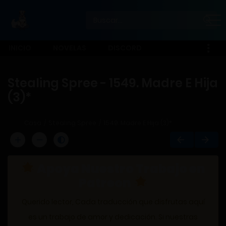
INICIO
NOVELAS
DISCORD
Stealing Spree - 1549. Madre E Hija
(3)*
Casa
Stealing Spree
1549. Madre E Hija (3)*
Apoya Nuestro Trabajo en
Patreon
Querido lector, Cada traducción que disfrutas aquí
es un trabajo de amor y dedicación. Si nuestras