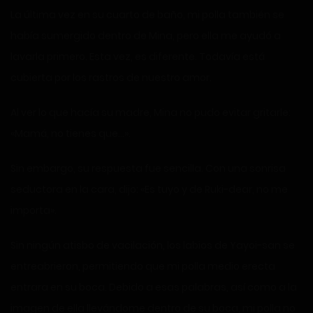
La última vez en su cuarto de baño, mi polla también se
había sumergido dentro de Mina, pero ella me ayudó a
lavarla primero. Esta vez, es diferente. Todavía está
cubierta por los rastros de nuestro amor.
Al ver lo que hacía su madre, Mina no pudo evitar gritarle:
«Mamá, no tienes que…».
Sin embargo, su respuesta fue sencilla. Con una sonrisa
seductora en la cara, dijo: «Es tuyo y de Ruki-dear, no me
importa».
Sin ningún atisbo de vacilación, los labios de Yayoi-san se
entreabrieron, permitiendo que mi polla medio erecta
entrara en su boca. Debido a esas palabras, así como a la
imagen de ella llevándome dentro de su boca, mi polla no