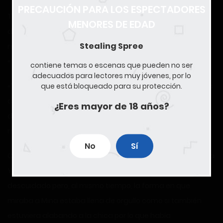
PRECAUCIÓN PARA LOS ESPECTADORES
Tan pronto como esa sensación extrema pasó, ella se
MENORES DE EDAD
derrumbó débilmente sobre mi pecho mientras
Stealing Spree
murmuraba suavemente mientras jadeaba para respirar,
«Te amo, Ruki…»
contiene temas o escenas que pueden no ser
adecuados para lectores muy jóvenes, por lo
que está bloqueado para su protección.
«También te amo… » Respondí cierto mientras la abrazaba
con fuerza mientras le acariciaba la cabeza como forma
¿Eres mayor de 18 años?
de elogiarla por el esfuerzo mostrado y transmitirle lo
mucho que la apreciaba.
No
Sí
Cuando levanté la cabeza para mirar a mi lado, allí estaba
Yayoi-san, con cara de cachorro triste al que habían
descuidado pero, al mismo tiempo, la forma en que
miraba a Mina estaba llena de orgullo como si también
estuviera alabando a la chica por lo que había