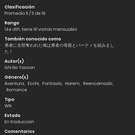
Clasificación
Promedio
5
/
5
de
16
.
Rango
14e dth, tiene 91 visitas mensuales
También conocido como
勇者に全部奪われた俺は勇者の母親とパーティを組みまし
た！
Autor(s)
Ishi No Yassan
Género(s)
Aventura
,
Ecchi
,
Fantasía
,
Harem
,
Reencarnado
,
Romance
Tipo
WN
Estado
En traducción
Comentarios