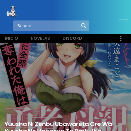
INICIO
NOVELAS
DISCORD
Yuusha Ni Zenbu Ubawareta Ore Wa
Yuusha No Hahaoya To Party Wo