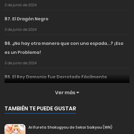
3 de junio de 2024
87. El Dragón Negro
3 de junio de 2024
86. ¿No hay otra manera que con una espada...? ¡Eso
es un Problema!
3 de junio de 2024
85. El Rey Demonio fue Derrotado Fácilmente
3 de junio de 2024
Ver más
84. ¿Harén?
TAMBIÉN TE PUEDE GUSTAR
3 de junio de 2024
83. La Tribu Demoníaca Quiere una Tregua
Arifureta Shokugyou de Sekai Saikyou (WN)