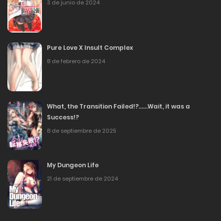
3 de junio de 2024
3 de junio de 2024
82. Es tan desordenado
3 de junio de 2024
Pure Love X Insult Complex
8 de febrero de 2024
81. ¿Es realmente suerte?
3 de junio de 2024
What, the Transition Failed!?……Wait, it was a
80. El Poder del Dragón Amarillo
Success!?
3 de junio de 2024
8 de septiembre de 2025
79. No, hay algo más... pero no es posible
My Dungeon Life
3 de junio de 2024
21 de septiembre de 2024
78. El Héroe (Eiyuu) Escapa
3 de junio de 2024