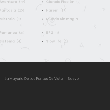
Aventura
Ciencia Ficción
(22)
(2)
Fantasía
Harem
(20)
(37)
Misterio
Mundo sin magia
(3)
(1)
Romance
RPG
(31)
(1)
Sistema
Slow life
(4)
(2)
La Mayoría De Los Puntos De Vista
Nuevo