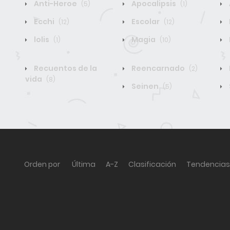
Anti-Heroe
Apocalipsis
(5)
(1)
Ecchi
Escolar
(12)
(12)
lolis
Magia
(1)
(10)
Recuentos de la
Reencarnado
(2)
vida
(8)
Seinen
(5)
Orden por
Última
A-Z
Clasificación
Tendencias