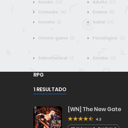
Acción
Adulto
(22)
(17)
Comedia
Drama
(16)
(8)
Incesto
Isekai
(1)
(17)
Otome-game
Psicológico
(1)
(2)
Sobrenatural
Zombis
(1)
(0)
RPG
1 RESULTADO
[WN] The New Gate
4.3