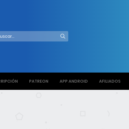
RIPCIÓN
PATREON
APP ANDROID
AFILIADOS