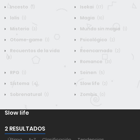
Incesto
Isekai
(1)
(17)
lolis
Magia
(1)
(10)
Misterio
Mundo sin magia
(3)
(1)
Otome-game
Psicológico
(1)
(2)
Recuentos de la vida
Reencarnado
(2)
(8)
Romance
(31)
RPG
Seinen
(1)
(5)
Sistema
Slow life
(4)
(2)
Sobrenatural
Zombis
(1)
(0)
Slow life
2 RESULTADOS
Última
A-Z
Clasificación
Tendencias