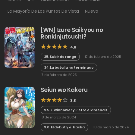
La Mayoría De Los Puntos De Vista
Nuevo
[WN] Izure Saikyou no
Renkinjutsushi?
4.8
35. Subir de rango
17 de febrero de 2025
34. La batalla ha terminado
17 de febrero de 2025
Seiun wo Kakeru
3.8
9.5. El winnower y Pietro el aprendiz
18 de marzo de 2024
9.0. El debut y el hacha
18 de marzo de 2024