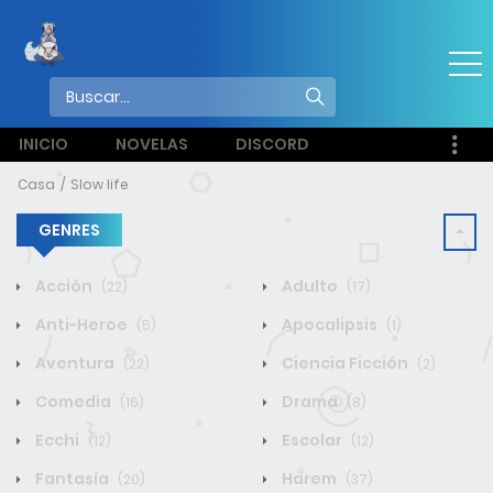
INICIO
NOVELAS
DISCORD
Casa
Slow life
GENRES
Acción
Adulto
(22)
(17)
Anti-Heroe
Apocalipsis
(5)
(1)
Aventura
Ciencia Ficción
(22)
(2)
Comedia
Drama
(16)
(8)
Ecchi
Escolar
(12)
(12)
Fantasía
Harem
(20)
(37)