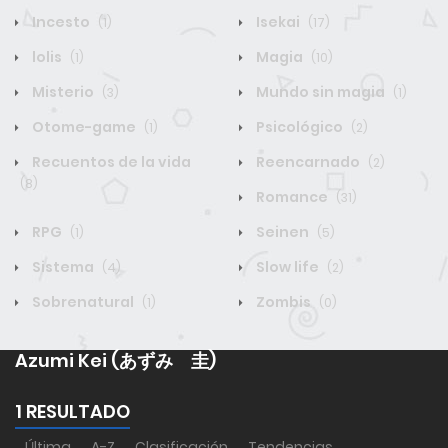
Incesto
Isekai
(1)
(17)
lolis
Magia
(1)
(10)
Misterio
Mundo sin magia
(3)
(1)
Otome-game
Psicológico
(1)
(2)
Recuentos de la vida
Reencarnado
(2)
(8)
Romance
(31)
RPG
Seinen
(1)
(5)
Sistema
Slow life
(4)
(2)
Sobrenatural
Zombis
(1)
(0)
Azumi Kei (あずみ 圭)
1 RESULTADO
Última
A-Z
Clasificación
Tendencias