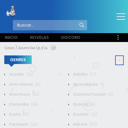
INICIO
NOVELAS
DISCORD
Casa
Azumi Kei (あずみ 圭)
GENRES
Acción
Adulto
(22)
(17)
Anti-Heroe
Apocalipsis
(5)
(1)
Aventura
Ciencia Ficción
(22)
(2)
Comedia
Drama
(16)
(8)
Ecchi
Escolar
(12)
(12)
Fantasía
Harem
(20)
(37)