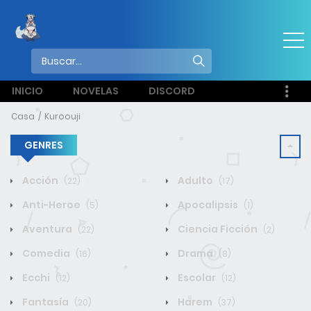
INICIO
NOVELAS
DISCORD
Casa
Kuroouji
GENRES
Acción
Adulto
(22)
(17)
Anti-Heroe
Apocalipsis
(5)
(1)
Aventura
Ciencia Ficción
(22)
(2)
Comedia
Drama
(16)
(8)
Ecchi
Escolar
(12)
(12)
Fantasía
Harem
(20)
(37)