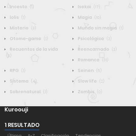
Incesto
Isekai
(1)
(17)
lolis
Magia
(1)
(10)
Misterio
Mundo sin magia
(3)
(1)
Otome-game
Psicológico
(1)
(2)
Recuentos de la vida
Reencarnado
(2)
(8)
Romance
(31)
RPG
Seinen
(1)
(5)
Sistema
Slow life
(4)
(2)
Sobrenatural
Zombis
(1)
(0)
Kuroouji
1 RESULTADO
Última
A-Z
Clasificación
Tendencias